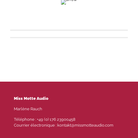
Julia Stirling
Stéphanie Prix
Miss Motte Audio
Marlène Rauch
Téléphone : +49 (0) 176 23900458
Courrier électronique : kontakt@missmotteaudio.com