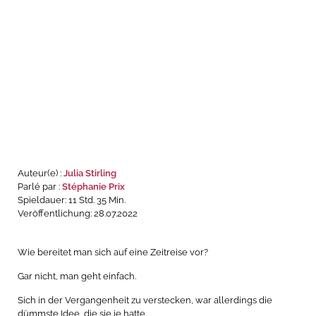
Audible
BookBeat
Spotify
Thalia
Auteur(e) :
Julia Stirling
Parlé par :
Stéphanie Prix
Spieldauer: 11 Std. 35 Min.
Veröffentlichung: 28.07.2022
Wie bereitet man sich auf eine Zeitreise vor?
Gar nicht, man geht einfach.
Sich in der Vergangenheit zu verstecken, war allerdings die
dümmste Idee, die sie je hatte.