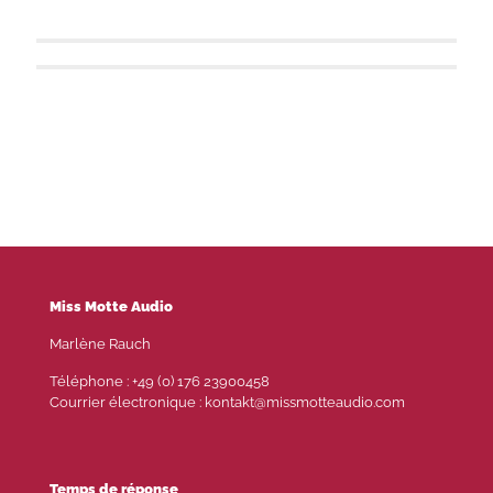
Anne Freytag
Marlène Rauch
Miss Motte Audio
Marlène Rauch
Téléphone : +49 (0) 176 23900458
Courrier électronique : kontakt@missmotteaudio.com
Temps de réponse