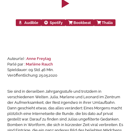
Audible
Spotify
Bookbeat
Thalia
Auteur(e) :
Anne Freytag
Parlé par :
Marlène Rauch
Spieldauer: 09 Std. 46 Min.
Veröffentlichung: 25.05.2020
Sie sind in derselben Jahrgangsstufe und trotzdem in
verschiedenen Welten. Julia, Marlene und Leonard im Zentrum
der Aufmerksamkeit, der Rest irgendwo in ihrer Umlaufbahn.
Dann geschieht etwas, das alles verändert: Eines Morgens macht
plötzlich eine Internetseite die Runde, die bis dato auf privat
gestellt war. Darauf zu finden sind Julias ungefilterte Gedanken,
Bomben in Wortform, die sich in kürzester Zeit viral verbreiten. Es
sind Einträge, die ein ganz anderes Bild des beliebten Mädchens