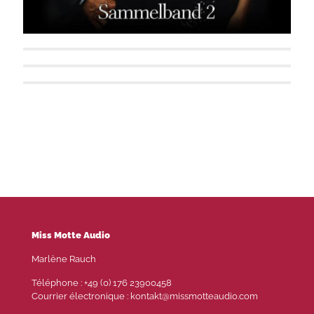
American Mafia: Sammelband 2
American Mafia. Chicago Desire
SILENTIUM
Herbstbeben
Miss Motte Audio
Marlène Rauch
Téléphone : +49 (0) 176 23900458
Courrier électronique : kontakt@missmotteaudio.com