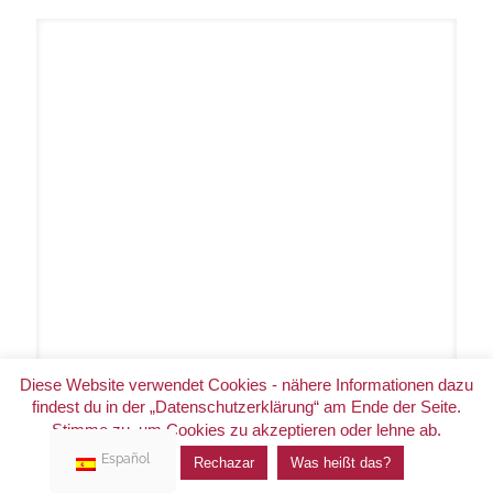
La novia australiana
Diese Website verwendet Cookies - nähere Informationen dazu
findest du in der „Datenschutzerklärung“ am Ende der Seite.
Stimme zu, um Cookies zu akzeptieren oder lehne ab.
Español
Aceptar
Rechazar
Was heißt das?