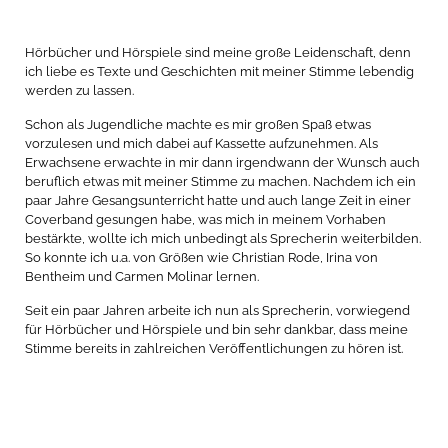
Hörbücher und Hörspiele sind meine große Leidenschaft, denn
ich liebe es Texte und Geschichten mit meiner Stimme lebendig
werden zu lassen.
Schon als Jugendliche machte es mir großen Spaß etwas
vorzulesen und mich dabei auf Kassette aufzunehmen. Als
Erwachsene erwachte in mir dann irgendwann der Wunsch auch
beruflich etwas mit meiner Stimme zu machen. Nachdem ich ein
paar Jahre Gesangsunterricht hatte und auch lange Zeit in einer
Coverband gesungen habe, was mich in meinem Vorhaben
bestärkte, wollte ich mich unbedingt als Sprecherin weiterbilden.
So konnte ich u.a. von Größen wie Christian Rode, Irina von
Bentheim und Carmen Molinar lernen.
Seit ein paar Jahren arbeite ich nun als Sprecherin, vorwiegend
für Hörbücher und Hörspiele und bin sehr dankbar, dass meine
Stimme bereits in zahlreichen Veröffentlichungen zu hören ist.