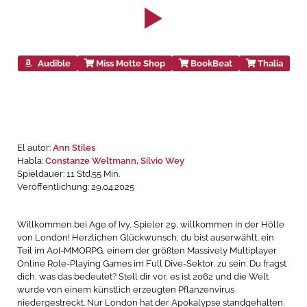
Audible
Miss Motte Shop
BookBeat
Thalia
El autor:
Ann Stiles
Habla:
Constanze Weltmann, Silvio Wey
Spieldauer: 11 Std.55 Min.
Veröffentlichung: 29.04.2025
Willkommen bei Age of Ivy, Spieler 29, willkommen in der Hölle
von London! Herzlichen Glückwunsch, du bist auserwählt, ein
Teil im AoI-MMORPG, einem der größten Massively Multiplayer
Online Role-Playing Games im Full Dive-Sektor, zu sein. Du fragst
dich, was das bedeutet? Stell dir vor, es ist 2062 und die Welt
wurde von einem künstlich erzeugten Pflanzenvirus
niedergestreckt. Nur London hat der Apokalypse standgehalten,