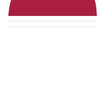
Ann Stiles
Silvio Wey
Constanze Weltmann